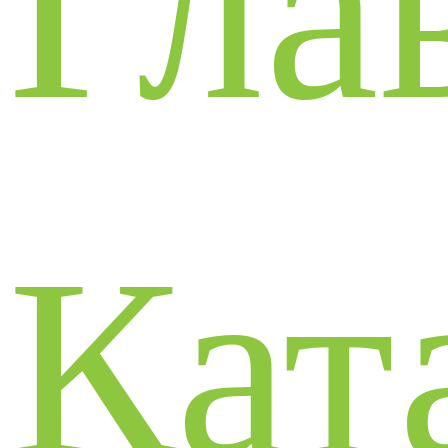
Гла
Кат