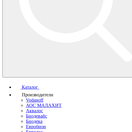
Каталог
Производители
Vodanoff
АОС МАЛАХИТ
Аквалос
Биодевайс
Биодека
Евробион
Евролос