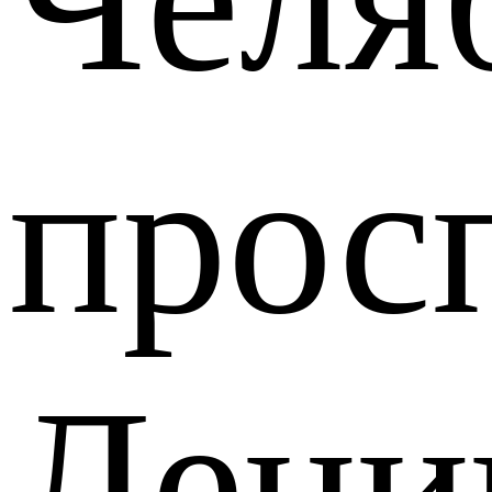
прос
Лени