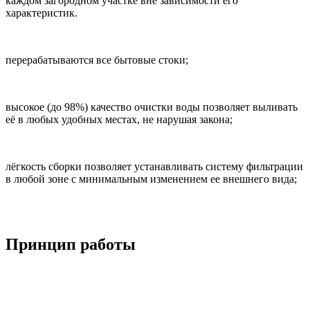
каждом загородном участке вне зависимости его
характеристик.
перерабатываются все бытовые стоки;
п
о
к
высокое (до 98%) качество очистки воды позволяет выливать
её в любых удобных местах, не нарушая закона;
д
т
лёгкость сборки позволяет устанавливать систему фильтрации
в любой зоне с минимальным изменением ее внешнего вида;
п
и
Принцип работы