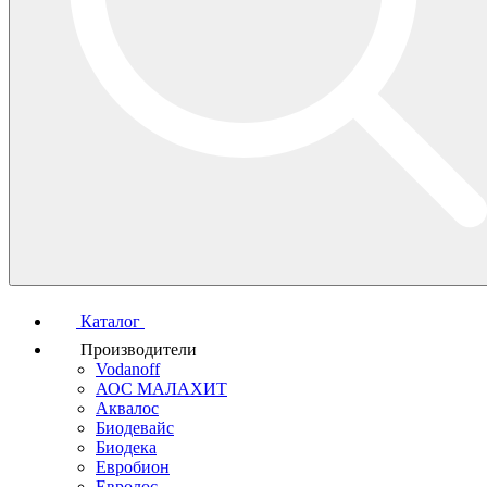
Каталог
Производители
Vodanoff
АОС МАЛАХИТ
Аквалос
Биодевайс
Биодека
Евробион
Евролос