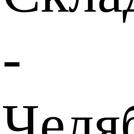
-
Челя