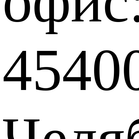
офис
4540
Челя