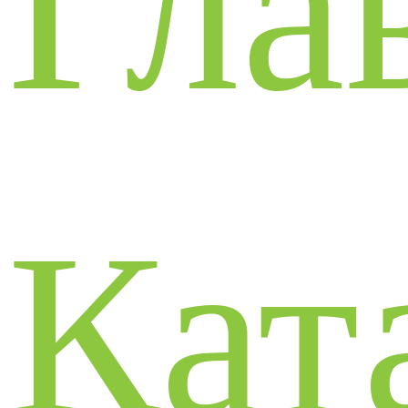
Гла
Кат