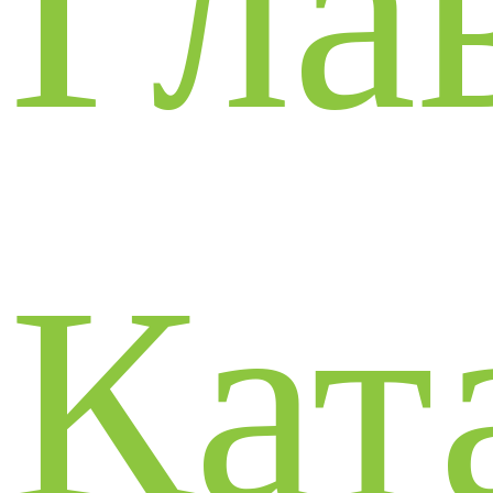
Гла
Кат