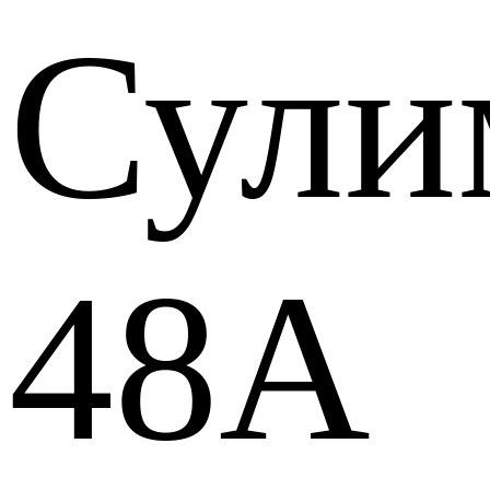
Сули
48А