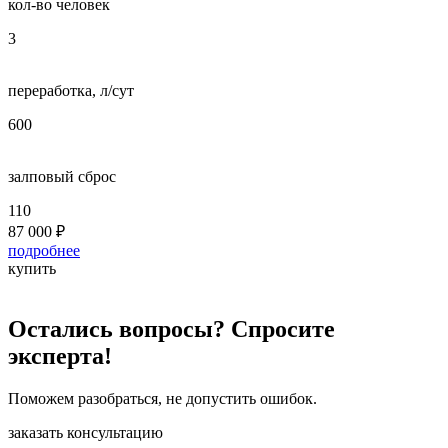
кол-во человек
к
3
5
переработка, л/сут
п
600
8
залповый сброс
з
110
2
87 000
₽
1
подробнее
п
купить
к
Остались вопросы? Спросите
эксперта!
Поможем разобраться, не допустить ошибок.
заказать консультацию