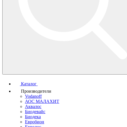
Каталог
Производители
Vodanoff
АОС МАЛАХИТ
Аквалос
Биодевайс
Биодека
Евробион
Евролос