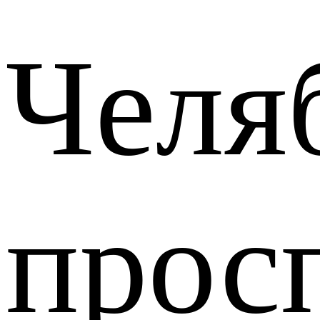
Челя
прос