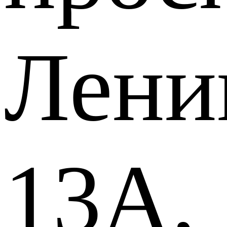
Лени
13А,