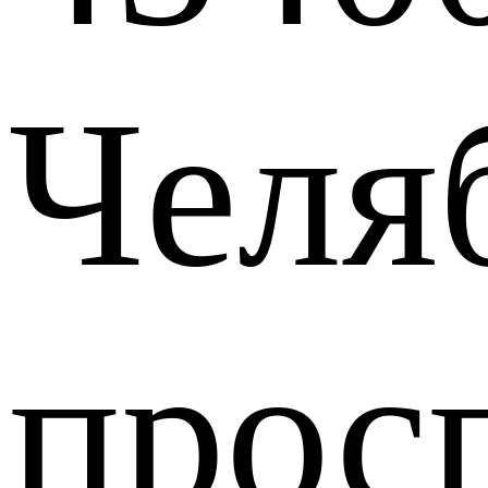
Челя
прос