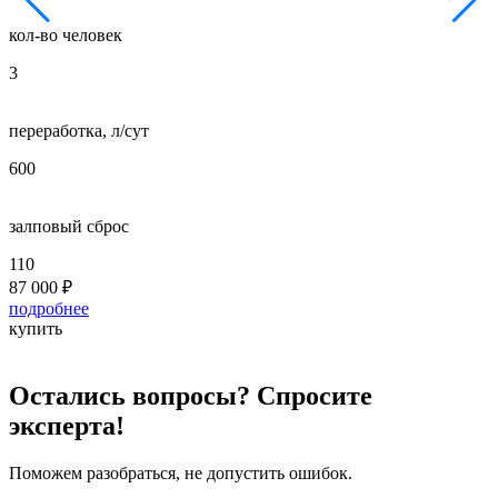
кол-во человек
к
3
5
переработка, л/сут
п
600
8
залповый сброс
з
110
2
87 000
₽
1
подробнее
п
купить
к
Остались вопросы? Спросите
эксперта!
Поможем разобраться, не допустить ошибок.