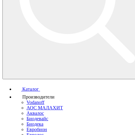
Каталог
Производители
Vodanoff
АОС МАЛАХИТ
Аквалос
Биодевайс
Биодека
Евробион
Евролос