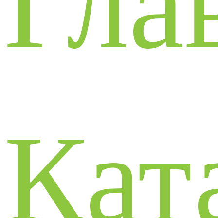
Гла
Кат