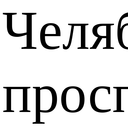
Челя
прос