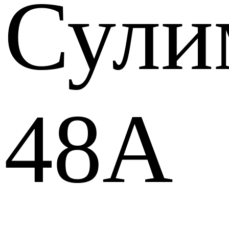
Сули
48А