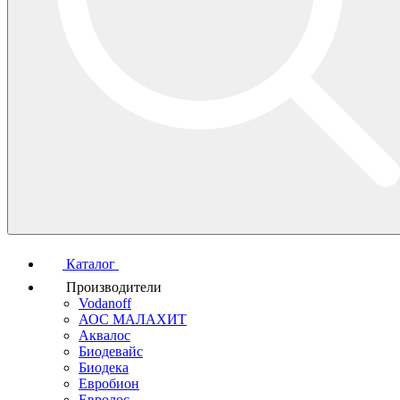
Каталог
Производители
Vodanoff
АОС МАЛАХИТ
Аквалос
Биодевайс
Биодека
Евробион
Евролос