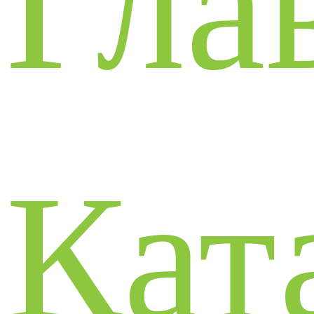
Гла
Кат