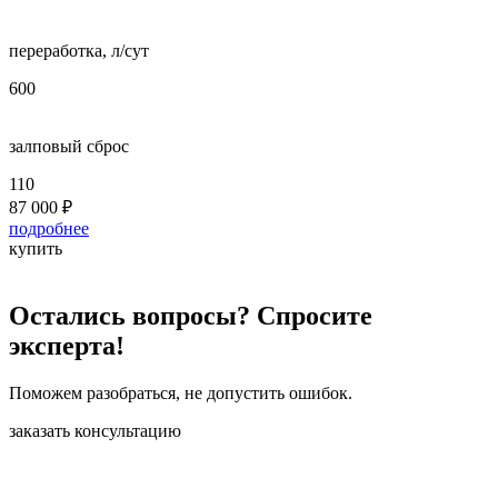
переработка, л/сут
п
600
8
залповый сброс
з
110
2
87 000
₽
1
подробнее
п
купить
к
Остались вопросы? Спросите
эксперта!
Поможем разобраться, не допустить ошибок.
заказать консультацию