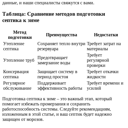
данные, и наши специалисты свяжутся с вами.
Таблица: Сравнение методов подготовки
септика к зиме
Метод
Преимущества
Недостатки
подготовки
Утепление
Сохраняет тепло внутри
Требует затрат на
септика
резервуара
материалы
Требует
Предотвращает
Утепление труб
регулярной
замерзание воды
проверки
Консервация
Защищает систему в
Требует откачки
септика
период простоя
жидкости
Регулярное
Поддерживает
Требует времени и
обслуживание
эффективность работы
усилий
Подготовка септика к зиме – это важный этап, который
помогает избежать промерзания и сохранить
работоспособность системы. Следуйте рекомендациям,
изложенным в этой статье, и ваш септик будет надежно
защищен от морозов.