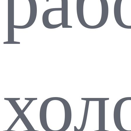
раб
хол