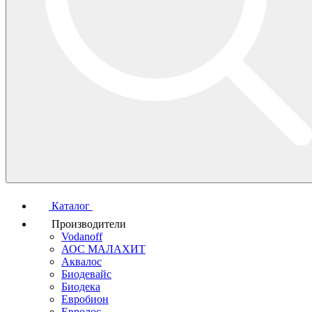
Каталог
Производители
Vodanoff
АОС МАЛАХИТ
Аквалос
Биодевайс
Биодека
Евробион
Евролос