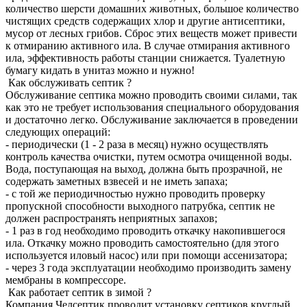
количество шерсти домашних животных, большое количество
чистящих средств содержащих хлор и другие антисептики,
мусор от лесных грибов. Сброс этих веществ может привести
к отмиранию активного ила. В случае отмирания активного
ила, эффективность работы станции снижается. Туалетную
бумагу кидать в унитаз можно и нужно!
Как обслуживать септик ?
Обслуживание септика можно проводить своими силами, так
как это не требует использования специального оборудования
и достаточно легко. Обслуживание заключается в проведении
следующих операций:
- периодически (1 - 2 раза в месяц) нужно осуществлять
контроль качества очистки, путем осмотра очищенной воды.
Вода, поступающая на выход, должна быть прозрачной, не
содержать заметных взвесей и не иметь запаха;
- с той же периодичностью нужно проводить проверку
пропускной способности выходного патрубка, септик не
должен распространять неприятных запахов;
- 1 раз в год необходимо проводить откачку накопившегося
ила. Откачку можно проводить самостоятельно (для этого
используется иловый насос) или при помощи ассенизатора;
- через 3 года эксплуатации необходимо производить замену
мембраны в компрессоре.
Как работает септик в зимой ?
Компания Челсептик проводит установку септиков круглый