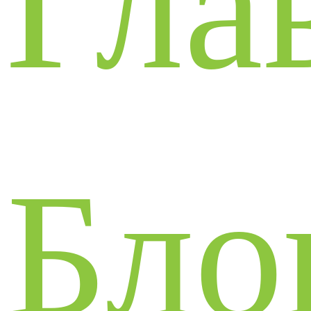
Гла
Бло