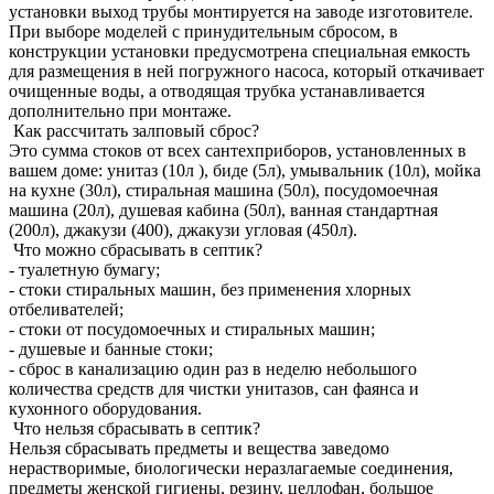
установки выход трубы монтируется на заводе изготовителе.
При выборе моделей с принудительным сбросом, в
конструкции установки предусмотрена специальная емкость
для размещения в ней погружного насоса, который откачивает
очищенные воды, а отводящая трубка устанавливается
дополнительно при монтаже.
Как рассчитать залповый сброс?
Это сумма стоков от всех сантехприборов, установленных в
вашем доме: унитаз (10л ), биде (5л), умывальник (10л), мойка
на кухне (30л), стиральная машина (50л), посудомоечная
машина (20л), душевая кабина (50л), ванная стандартная
(200л), джакузи (400), джакузи угловая (450л).
Что можно сбрасывать в септик?
- туалетную бумагу;
- стоки стиральных машин, без применения хлорных
отбеливателей;
- стоки от посудомоечных и стиральных машин;
- душевые и банные стоки;
- сброс в канализацию один раз в неделю небольшого
количества средств для чистки унитазов, сан фаянса и
кухонного оборудования.
Что нельзя сбрасывать в септик?
Нельзя сбрасывать предметы и вещества заведомо
нерастворимые, биологически неразлагаемые соединения,
предметы женской гигиены, резину, целлофан, большое