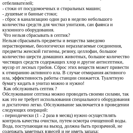
отбеливателей;
- стоки от посудомоечных и стиральных машин;
- душевые и банные стоки;
- сброс в канализацию один раз в неделю небольшого
количества средств для чистки унитазов, сан фаянса и
кухонного оборудования.
Что нельзя сбрасывать в септик?
Нельзя сбрасывать предметы и вещества заведомо
нерастворимые, биологически неразлагаемые соединения,
предметы женской гигиены, резину, целлофан, большое
количество шерсти домашних животных, большое количество
чистящих средств содержащих хлор и другие антисептики,
мусор от лесных грибов. Сброс этих веществ может привести
к отмиранию активного ила. В случае отмирания активного
ила, эффективность работы станции снижается. Туалетную
бумагу кидать в унитаз можно и нужно!
Как обслуживать септик ?
Обслуживание септика можно проводить своими силами, так
как это не требует использования специального оборудования
и достаточно легко. Обслуживание заключается в проведении
следующих операций:
- периодически (1 - 2 раза в месяц) нужно осуществлять
контроль качества очистки, путем осмотра очищенной воды.
Вода, поступающая на выход, должна быть прозрачной, не
содержать заметных взвесей и не иметь запаха;