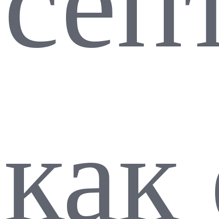
сеп
как 