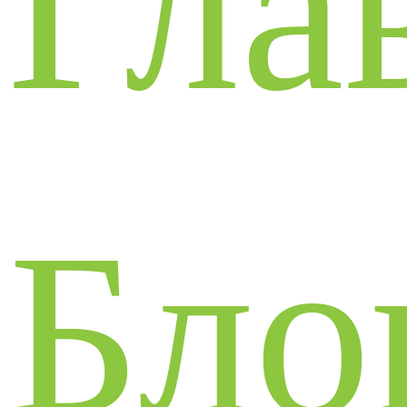
Гла
Бло