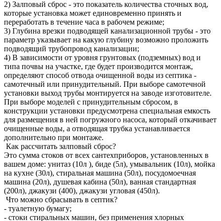
2) Залповый сброс - это показатель количества сточных вод,
которые установка может единовременно принять и
переработать в течение часа в рабочем режиме;
3) Глубина врезки подводящей канализационной трубы - это
параметр указывает на какую глубину возможно проложить
подводящий трубопровод канализации;
4) В зависимости от уровня грунтовых (подземных) вод и
типа почвы на участке, где будет производится монтаж,
определяют способ отвода очищенной воды из септика -
самотечный или принудительный. При выборе самотечной
установки выход трубы монтируется на заводе изготовителе.
При выборе моделей с принудительным сбросом, в
конструкции установки предусмотрена специальная емкость
для размещения в ней погружного насоса, который откачивает
очищенные воды, а отводящая трубка устанавливается
дополнительно при монтаже.
Как рассчитать залповый сброс?
Это сумма стоков от всех сантехприборов, установленных в
вашем доме: унитаз (10л ), биде (5л), умывальник (10л), мойка
на кухне (30л), стиральная машина (50л), посудомоечная
машина (20л), душевая кабина (50л), ванная стандартная
(200л), джакузи (400), джакузи угловая (450л).
Что можно сбрасывать в септик?
- туалетную бумагу;
- стоки стиральных машин, без применения хлорных