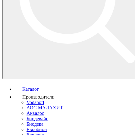
Каталог
Производители
Vodanoff
АОС МАЛАХИТ
Аквалос
Биодевайс
Биодека
Евробион
Евролос