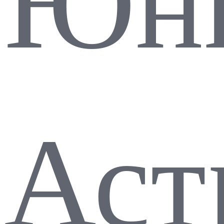
Юн
Аст