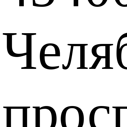
Челя
прос