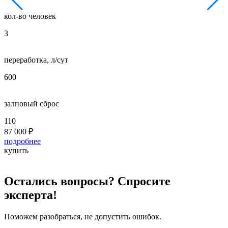
кол-во человек
к
3
5
переработка, л/сут
п
600
8
залповый сброс
з
110
2
87 000
₽
1
подробнее
п
купить
к
Остались вопросы? Спросите
эксперта!
Поможем разобраться, не допустить ошибок.