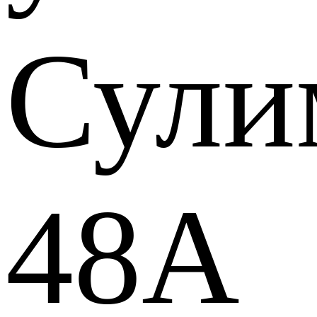
Сули
48А