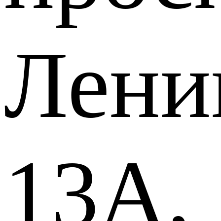
Лени
13А,