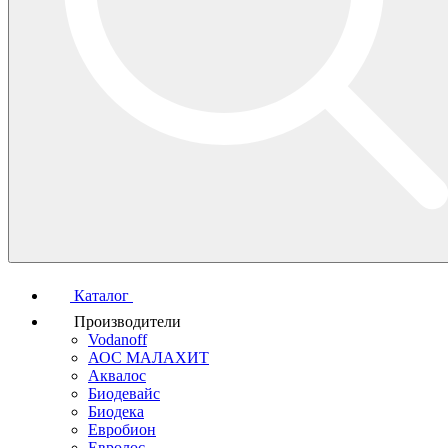
Каталог
Производители
Vodanoff
АОС МАЛАХИТ
Аквалос
Биодевайс
Биодека
Евробион
Евролос