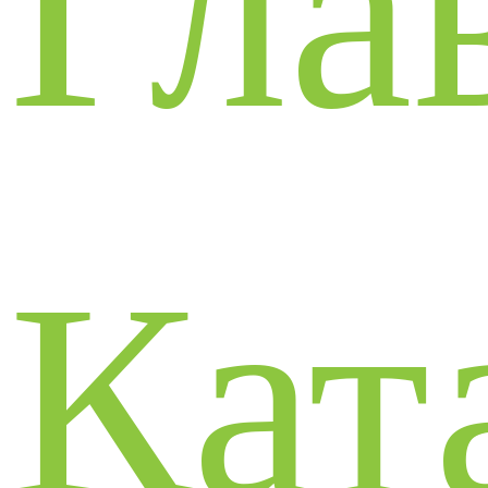
Гла
Кат