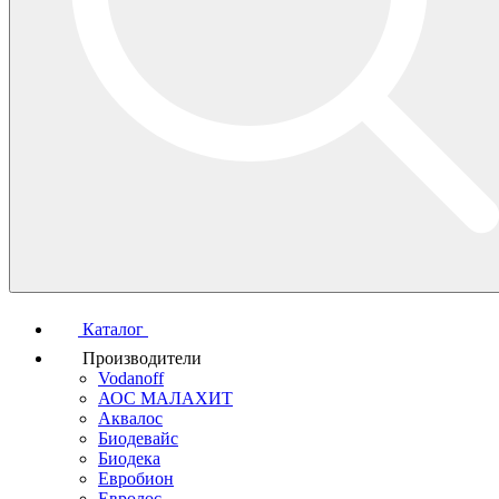
Каталог
Производители
Vodanoff
АОС МАЛАХИТ
Аквалос
Биодевайс
Биодека
Евробион
Евролос