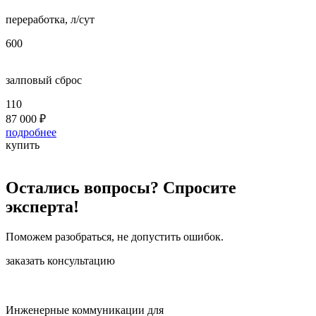
переработка, л/сут
п
600
8
залповый сброс
з
110
2
87 000
₽
1
подробнее
п
купить
к
Остались вопросы? Спросите
эксперта!
Поможем разобраться, не допустить ошибок.
заказать консультацию
Инженерные коммуникации для