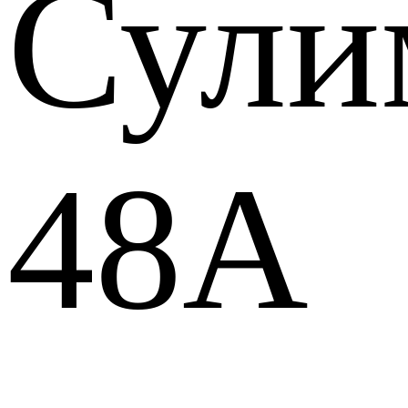
Сули
48А