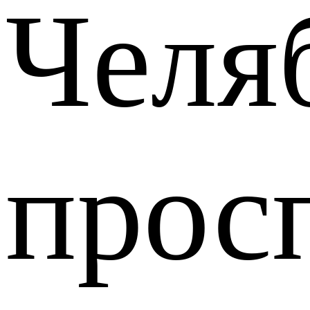
Челя
прос