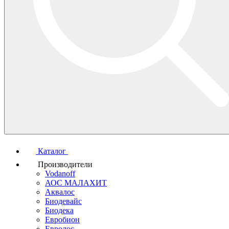
Каталог
Производители
Vodanoff
АОС МАЛАХИТ
Аквалос
Биодевайс
Биодека
Евробион
Евролос