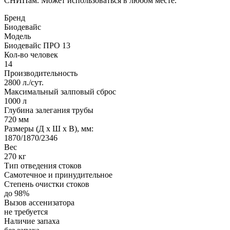
СНИПам. Может использоваться в любом месте.
Бренд
Биодевайс
Модель
Биодевайс ПРО 13
Кол-во человек
14
Производительность
2800 л./сут.
Максимальный залповый сброс
1000 л
Глубина залегания трубы
720 мм
Размеры (Д х Ш х В), мм:
1870/1870/2346
Вес
270 кг
Тип отведения стоков
Самотечное и принудительное
Степень очистки стоков
до 98%
Вызов ассенизатора
не требуется
Наличие запаха