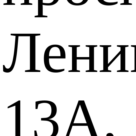
Лени
13А,