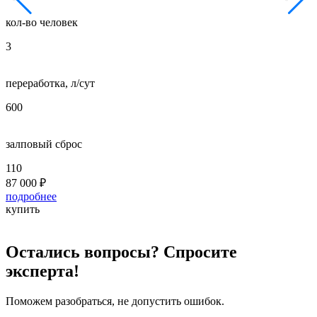
кол-во человек
к
3
5
переработка, л/сут
п
600
8
залповый сброс
з
110
2
87 000
₽
1
подробнее
п
купить
к
Остались вопросы? Спросите
эксперта!
Поможем разобраться, не допустить ошибок.