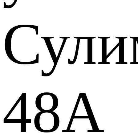
Сули
48А