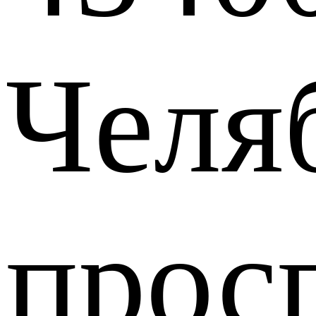
Челя
прос