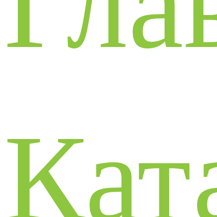
Гла
Кат