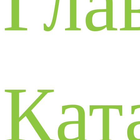
Гла
Кат