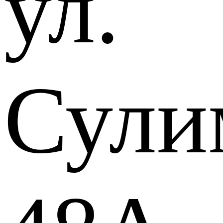
ул.
Сули