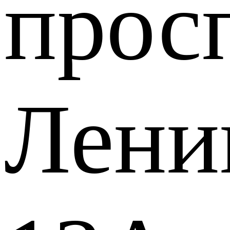
прос
Лени