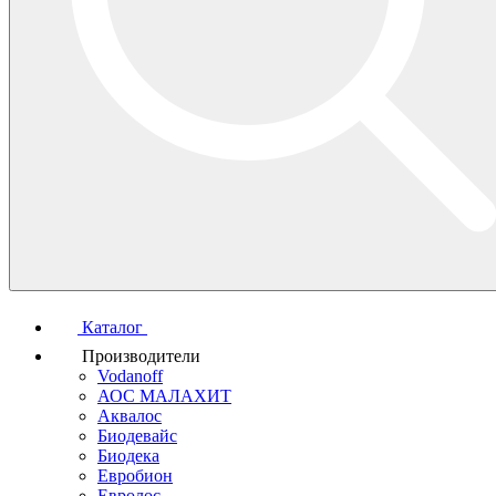
Каталог
Производители
Vodanoff
АОС МАЛАХИТ
Аквалос
Биодевайс
Биодека
Евробион
Евролос