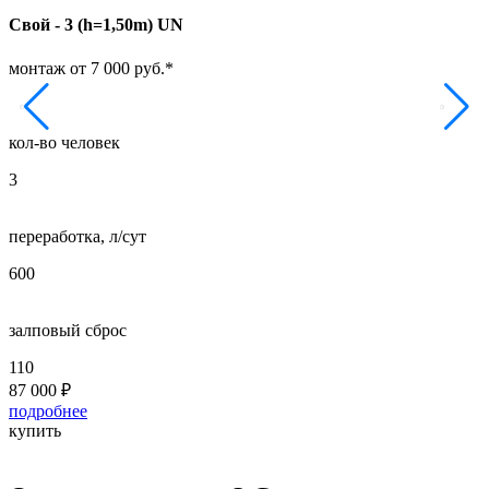
Свой - 3 (h=1,50m) UN
Т
монтаж от 7 000 руб.*
м
кол-во человек
к
3
5
переработка, л/сут
п
600
8
залповый сброс
з
110
2
87 000
₽
1
подробнее
п
купить
к