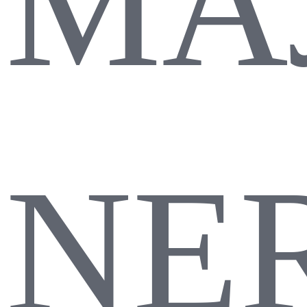
МА
NER