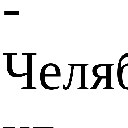
-
Челя