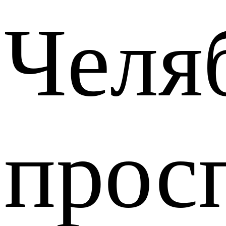
Челя
прос