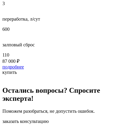
3
5
переработка, л/сут
п
600
8
залповый сброс
з
110
2
87 000
₽
1
подробнее
п
купить
к
Остались вопросы? Спросите
эксперта!
Поможем разобраться, не допустить ошибок.
заказать консультацию