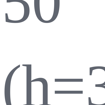
50
(h=