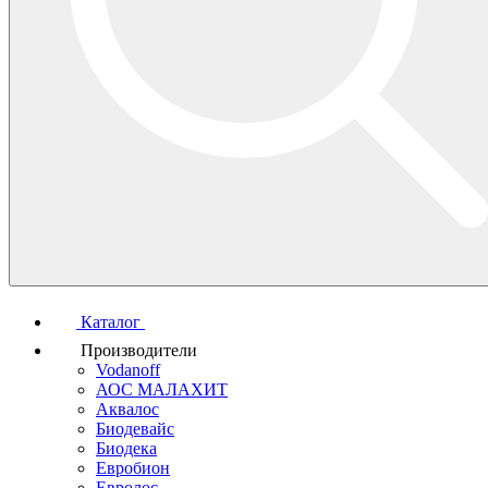
Каталог
Производители
Vodanoff
АОС МАЛАХИТ
Аквалос
Биодевайс
Биодека
Евробион
Евролос