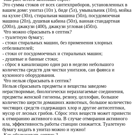
Это сумма стоков от всех сантехприборов, установленных в
вашем доме: унитаз (10л ), биде (5л), умывальник (10л), мойка
на кухне (30л), стиральная машина (50л), посудомоечная
машина (20л), душевая кабина (50л), ванная стандартная
(200л), джакузи (400), джакузи угловая (450л).
Что можно сбрасывать в септик?
- туалетную бумагу;
- стоки стиральных машин, без применения хлорных
отбеливателей;
- стоки от посудомоечных и стиральных машин;
- душевые и банные стоки;
- сброс в канализацию один раз в неделю небольшого
количества средств для чистки унитазов, сан фаянса и
кухонного оборудования.
Что нельзя сбрасывать в септик?
Нельзя сбрасывать предметы и вещества заведомо
нерастворимые, биологически неразлагаемые соединения,
предметы женской гигиены, резину, целлофан, большое
количество шерсти домашних животных, большое количество
чистящих средств содержащих хлор и другие антисептики,
мусор от лесных грибов. Сброс этих веществ может привести
к отмиранию активного ила. В случае отмирания активного
ила, эффективность работы станции снижается. Туалетную
бумагу кидать в унитаз можно и нужно!
Как обслуживать септик ?