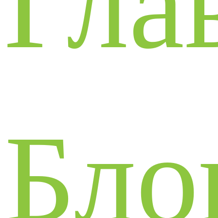
Гла
Бло