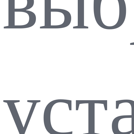
выб
уст