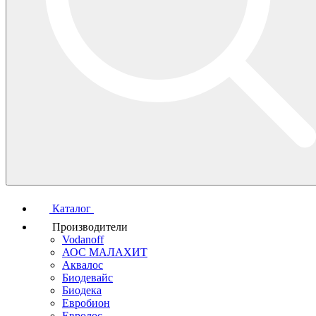
Каталог
Производители
Vodanoff
АОС МАЛАХИТ
Аквалос
Биодевайс
Биодека
Евробион
Евролос