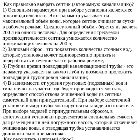
Как правильно выбрать септик (автономную канализацию)?
1) Основным параметром при выборе установки является ее
производительность. Этот параметр указывает на
максимальный объём воды, которые септик очищает за сутки
в рабочем режиме. Среднесуточный объём - берется из расчета
200 л на одного человека. Для определения требуемой
производительности септика умножается количество
проживающих человек на 200 л;
2) Залповый сброс - это показатель количества сточных вод,
которые установка может единовременно принять и
переработать в течение часа в рабочем режиме;
3) Глубина врезки подводящей канализационной трубы - это
параметр указывает на какую глубину возможно проложить
подводящий трубопровод канализации;
4) В зависимости от уровня грунтовых (подземных) вод и
типа почвы на участке, где будет производится монтаж,
определяют способ отвода очищенной воды из септика -
самотечный или принудительный. При выборе самотечной
установки выход трубы монтируется на заводе изготовителе.
При выборе моделей с принудительным сбросом, в
конструкции установки предусмотрена специальная емкость
для размещения в ней погружного насоса, который откачивает
очищенные воды, а отводящая трубка устанавливается
дополнительно при монтаже.
Как рассчитать залповый сброс?